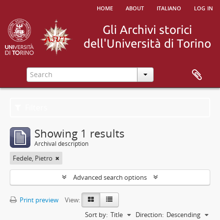
home
about
italiano
log in
Filters
Showing 1 results
Archival description
Fedele, Pietro
Advanced search options
Print preview
View:
Sort by:
Title
Direction:
Descending