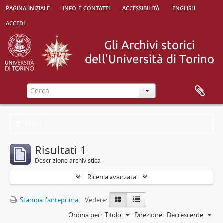
pagina iniziale
info e contatti
accessibilità
english
accedi
Filtri
Risultati 1
Descrizione archivistica
Ricerca avanzata
Stampa l'anteprima
Vedere:
Ordina per:
Titolo
Direzione:
Decrescente