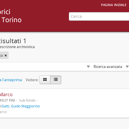
pagina iniziale
isultati 1
scrizione archivistica
co
Ricerca avanzata
 l'anteprima
Vedere:
 Marco
MSUT FINI
Sub-fondo
i
Gatti, Guido Maggiorino
Marco