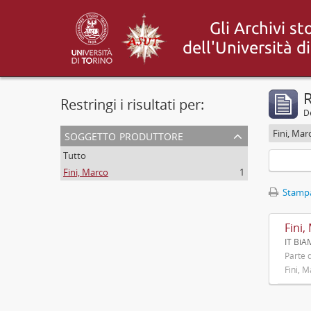
R
Restringi i risultati per:
De
soggetto produttore
Fini, Mar
Tutto
Fini, Marco
1
Stampa
Fini,
IT BiA
Parte d
Fini, 