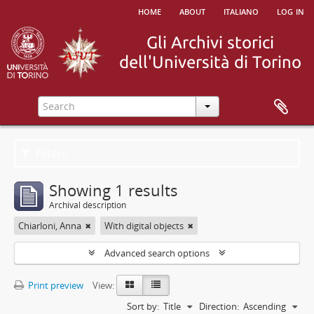
home
about
italiano
log in
Filters
Showing 1 results
Archival description
Chiarloni, Anna
With digital objects
Advanced search options
Print preview
View:
Sort by:
Title
Direction:
Ascending