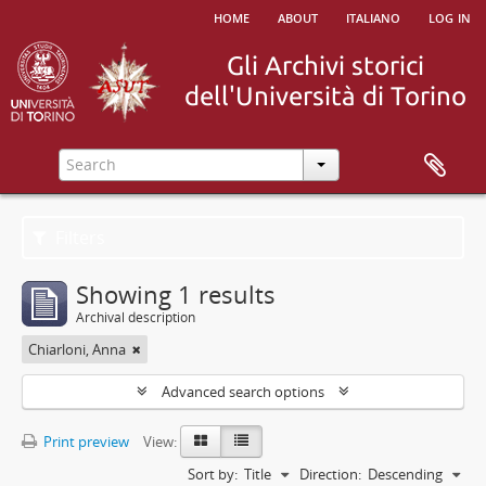
home
about
italiano
log in
Filters
Showing 1 results
Archival description
Chiarloni, Anna
Advanced search options
Print preview
View:
Sort by:
Title
Direction:
Descending