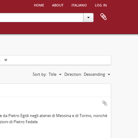
home
about
italiano
log in
s
Sort by:
Title
Direction:
Descending
 da Pietro Egidi negli atenei di Messina e di Torino, nonché
ioni di Pietro Fedele.