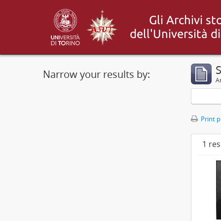
S
Narrow your results by:
Ar
Print 
1 res