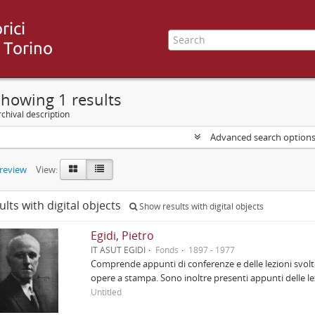
howing 1 results
chival description
Advanced search option
preview
View:
ults with digital objects
Show results with digital objects
Egidi, Pietro
IT ASUT EGIDI
Fonds
1897 - 1977
Comprende appunti di conferenze e delle lezioni svolte
opere a stampa. Sono inoltre presenti appunti delle lez
Untitled