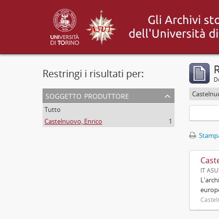
R
Restringi i risultati per:
De
soggetto produttore
Castelnu
Tutto
Castelnuovo, Enrico
1
Stampa
Cast
IT AS
L'arch
europ
Castel