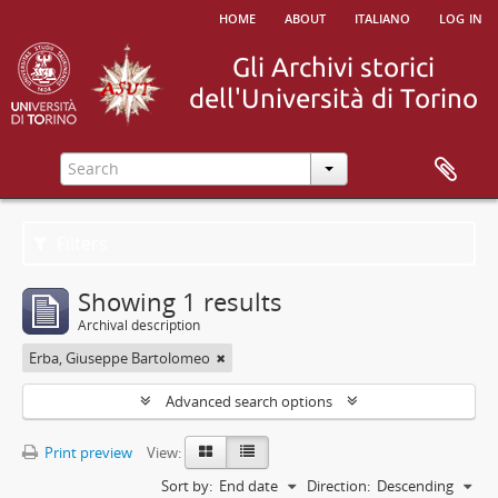
home
about
italiano
log in
Filters
Showing 1 results
Archival description
Erba, Giuseppe Bartolomeo
Advanced search options
Print preview
View:
Sort by:
End date
Direction:
Descending