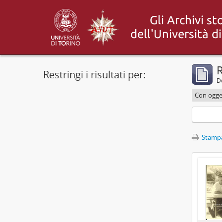
R
Restringi i risultati per:
De
Con ogget
Stampa