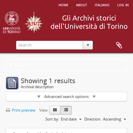
home
about
italiano
log in
Filters
Showing 1 results
Archival description
Advanced search options
Print preview
View:
Sort by:
End date
Direction:
Ascending