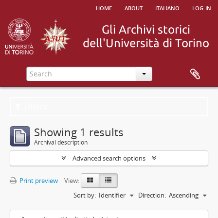
home
about
italiano
log in
Filters
Showing 1 results
Archival description
Advanced search options
Print preview
View:
Sort by:
Identifier
Direction:
Ascending