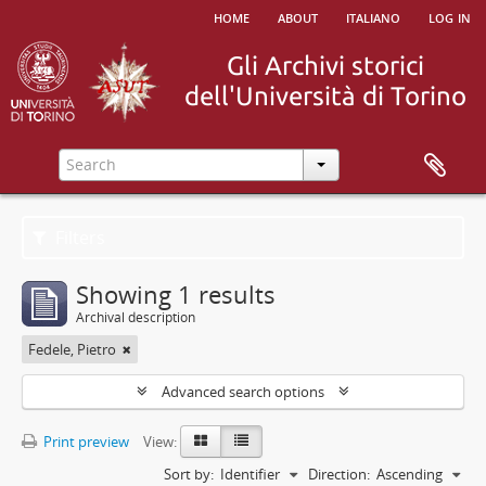
home
about
italiano
log in
Filters
Showing 1 results
Archival description
Fedele, Pietro
Advanced search options
Print preview
View:
Sort by:
Identifier
Direction:
Ascending