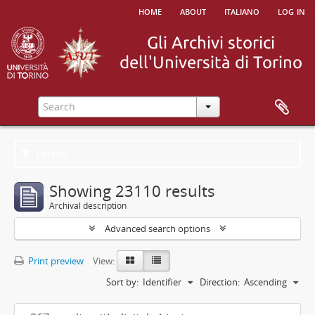
home
about
italiano
log in
Filters
Showing 23110 results
Archival description
Advanced search options
Print preview
View:
Sort by:
Identifier
Direction:
Ascending