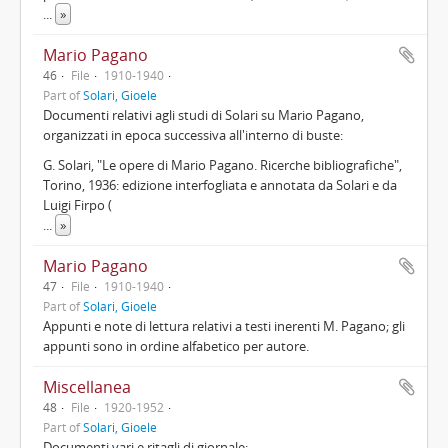
...
»
Mario Pagano
46
File
1910-1940
Part of
Solari, Gioele
Documenti relativi agli studi di Solari su Mario Pagano,
organizzati in epoca successiva all'interno di buste:
G. Solari, "Le opere di Mario Pagano. Ricerche bibliografiche",
Torino, 1936: edizione interfogliata e annotata da Solari e da
Luigi Firpo (
...
»
Mario Pagano
47
File
1910-1940
Part of
Solari, Gioele
Appunti e note di lettura relativi a testi inerenti M. Pagano; gli
appunti sono in ordine alfabetico per autore.
Miscellanea
48
File
1920-1952
Part of
Solari, Gioele
Documenti vari e ritagli di giornale: