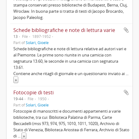
stampa conservati presso biblioteche di Budapest, Berna, Cluj,
Wroclaw. In buona parte si tratta di testi di Jacopo Brocardo,
Jacopo Paleolog.
Schede bibliografiche e note di lettura varie
13
File
1897-1952
Part of
Solari, Gioele
Schede bibliografiche e note di lettura relative ad autori vari e
al Piemonte. Le prime sono riunite in una camicia con
segnatura 13.60, le seconde in una camicia con segnatura
13.61.
Contiene anche ritagli di giornale e un questionario inviato ai
...
»
Fotocopie di testi
19-44
File
1950
Part of
Solari, Gioele
Fotocopie di manoscritti e documenti appartenenti a varie
biblioteche, tra cui: Biblioteca Palatina di Parma, Carte
Beccadelli (mss 973, 974, 975, 1010, 1011, 1020), Archivio di
Stato di Venezia, Biblioteca Ariostea di Ferrara, Archivio di Stato
di
...
»