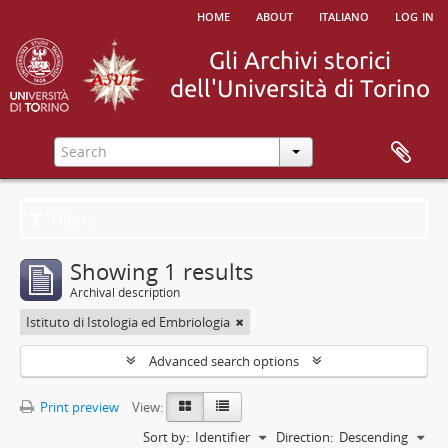
home
about
italiano
log in
Filters
Showing 1 results
Archival description
Istituto di Istologia ed Embriologia
Advanced search options
Print preview
View:
Sort by:
Identifier
Direction:
Descending