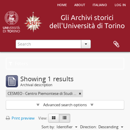
home
about
italiano
log in
Filters
Showing 1 results
Archival description
CESMEO - Centro Piemontese di Studi sul Medio ed Estremo Oriente
Advanced search options
Print preview
View:
Sort by:
Identifier
Direction:
Descending