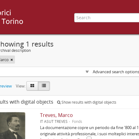
howing 1 results
chival description
Marco
Advanced search option
preview
View:
ults with digital objects
Show results with digital objects
Treves, Marco
IT ASUT TREVES
Fonds
La documentazione copre un periodo da fine '800 al 1
originale attività professionale, i suoi molteplici inter