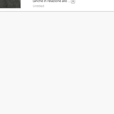
(anche in relazione allo
...
»
Untitled