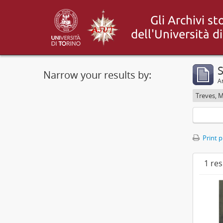
S
Narrow your results by:
Ar
Treves, 
Print 
1 res