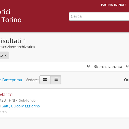
pagina iniziale
isultati 1
scrizione archivistica
co
Ricerca avanzata
 l'anteprima
Vedere:
Or
 Marco
MSUT FINI
Sub-fondo
i
Gatti, Guido Maggiorino
Marco