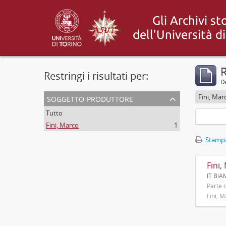
R
Restringi i risultati per:
De
soggetto produttore
Fini, Mar
Tutto
Fini, Marco
1
Stampa
Fini,
IT BiA
Parte d
Fini, 