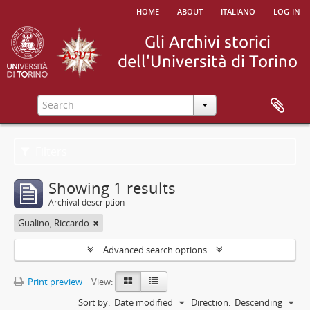
home
about
italiano
log in
Filters
Showing 1 results
Archival description
Gualino, Riccardo
Advanced search options
Print preview
View:
Sort by:
Date modified
Direction:
Descending