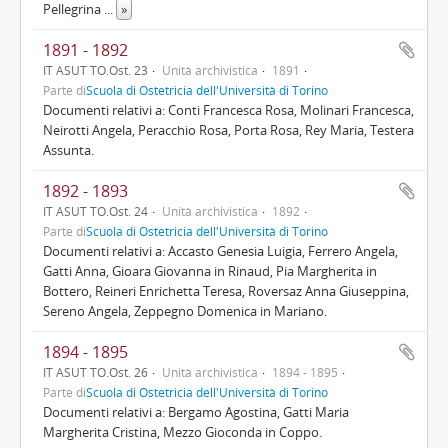
Pellegrina
...
»
1891 - 1892
IT ASUT TO.Ost. 23
Unità archivistica
1891
Parte di
Scuola di Ostetricia dell'Università di Torino
Documenti relativi a: Conti Francesca Rosa, Molinari Francesca,
Neirotti Angela, Peracchio Rosa, Porta Rosa, Rey Maria, Testera
Assunta.
1892 - 1893
IT ASUT TO.Ost. 24
Unità archivistica
1892
Parte di
Scuola di Ostetricia dell'Università di Torino
Documenti relativi a: Accasto Genesia Luigia, Ferrero Angela,
Gatti Anna, Gioara Giovanna in Rinaud, Pia Margherita in
Bottero, Reineri Enrichetta Teresa, Roversaz Anna Giuseppina,
Sereno Angela, Zeppegno Domenica in Mariano.
1894 - 1895
IT ASUT TO.Ost. 26
Unità archivistica
1894 - 1895
Parte di
Scuola di Ostetricia dell'Università di Torino
Documenti relativi a: Bergamo Agostina, Gatti Maria
Margherita Cristina, Mezzo Gioconda in Coppo.