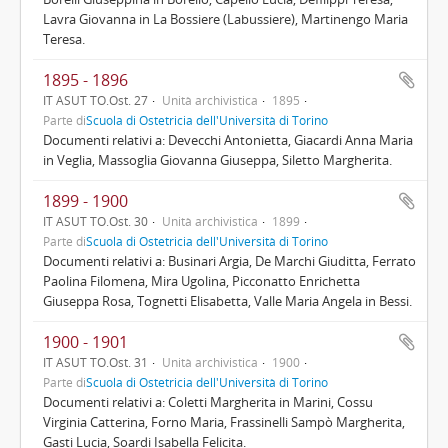
Lavra Giovanna in La Bossiere (Labussiere), Martinengo Maria
Teresa.
1895 - 1896
IT ASUT TO.Ost. 27
Unità archivistica
1895
Parte di
Scuola di Ostetricia dell'Università di Torino
Documenti relativi a: Devecchi Antonietta, Giacardi Anna Maria
in Veglia, Massoglia Giovanna Giuseppa, Siletto Margherita.
1899 - 1900
IT ASUT TO.Ost. 30
Unità archivistica
1899
Parte di
Scuola di Ostetricia dell'Università di Torino
Documenti relativi a: Businari Argia, De Marchi Giuditta, Ferrato
Paolina Filomena, Mira Ugolina, Picconatto Enrichetta
Giuseppa Rosa, Tognetti Elisabetta, Valle Maria Angela in Bessi.
1900 - 1901
IT ASUT TO.Ost. 31
Unità archivistica
1900
Parte di
Scuola di Ostetricia dell'Università di Torino
Documenti relativi a: Coletti Margherita in Marini, Cossu
Virginia Catterina, Forno Maria, Frassinelli Sampò Margherita,
Gasti Lucia, Soardi Isabella Felicita.