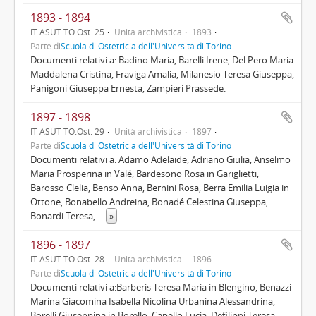
1893 - 1894
IT ASUT TO.Ost. 25
Unità archivistica
1893
Parte di
Scuola di Ostetricia dell'Università di Torino
Documenti relativi a: Badino Maria, Barelli Irene, Del Pero Maria
Maddalena Cristina, Fraviga Amalia, Milanesio Teresa Giuseppa,
Panigoni Giuseppa Ernesta, Zampieri Prassede.
1897 - 1898
IT ASUT TO.Ost. 29
Unità archivistica
1897
Parte di
Scuola di Ostetricia dell'Università di Torino
Documenti relativi a: Adamo Adelaide, Adriano Giulia, Anselmo
Maria Prosperina in Valé, Bardesono Rosa in Gariglietti,
Barosso Clelia, Benso Anna, Bernini Rosa, Berra Emilia Luigia in
Ottone, Bonabello Andreina, Bonadé Celestina Giuseppa,
Bonardi Teresa,
...
»
1896 - 1897
IT ASUT TO.Ost. 28
Unità archivistica
1896
Parte di
Scuola di Ostetricia dell'Università di Torino
Documenti relativi a:Barberis Teresa Maria in Blengino, Benazzi
Marina Giacomina Isabella Nicolina Urbanina Alessandrina,
Borelli Giuseppina in Borello, Capello Lucia, Defilippi Teresa,