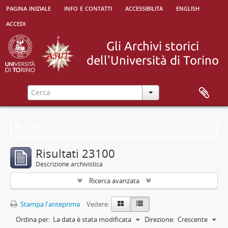
pagina iniziale
info e contatti
accessibilità
english
accedi
Filtri
Risultati 23100
Descrizione archivistica
Ricerca avanzata
Stampa l'anteprima
Vedere:
Ordina per:
La data è stata modificata
Direzione:
Crescente