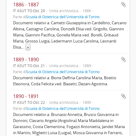
1886 - 1887
IT ASUT TO.Ost. 20
Unità archivistica
1886
Parte di
Scuola di Ostetricia dell'Università di Torino
Documenti relativi a: Cametti Giuseppina in Cardellino, Carcano
Albina, Castagno Carolina, Donzelli Elisa ved. Grigollo, Giannini
Maria, Giannini Pacifica, Gonella Maria ved. Borelli, Gribaud
Maria, Grosso Luigia, Ledermann Lucia Carolina, Leonardi
Elisa,
...
»
1889 - 1890
IT ASUT TO.Ost. 21
Unità archivistica
1889
Parte di
Scuola di Ostetricia dell'Università di Torino
Documenti relativi a: Bione Delfina Carolina Maria, Boetto
Eleonora, Coda Felicita ved. Biasetti, Dezani Agostina.
1890 - 1891
IT ASUT TO.Ost. 22
Unità archivistica
1890
Parte di
Scuola di Ostetricia dell'Università di Torino
Documenti relativi a: Brunassi Annetta, Brusco Giovanna in
Donnini, Clavario Angela (Angiolina) Maria Maddalena in
Garassino, Costa Clementina, Fogazzi Antonietta, Jandet Maria
in Martini, Miglietti Luisa (Luigia), Mosca Giovanna in Ferraris,