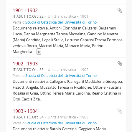
1901 - 1902
IT ASUT TO.Ost. 32
Unità archivistica
1901
Parte di
Scuola di Ostetricia dell'Università di Torino
Documenti relativi a: Antichi Clorinda in Caligaris, Bergamini
Lucia, Danna Margherita Teresa Michelina, Gandino Marietta
(Maria) Candida, Lagalli Stella, Lorusso Capussi Teresa Formosa
vedova Rocca, Maccari Maria, Monaco Maria, Perino
Margherita
...
»
1902 - 1903
IT ASUT TO.Ost. 33
Unità archivistica
1902
Parte di
Scuola di Ostetricia dell'Università di Torino
Documenti relativi a: Callegaris (Callegari) Maddalena Giuseppa,
Fizzotti Angela, Mussatto Teresa in Ricaldone, Ottone Faustina
Rosalia in Ghia, Ottino Teresa Maria Carolina, Reano Cristina in
Orsi, Caccia Zita.
1903 - 1904
IT ASUT TO.Ost. 34
Unità archivistica
1903
Parte di
Scuola di Ostetricia dell'Università di Torino
Documenti relativi a: Barolo Caterina, Gaggiano Maria