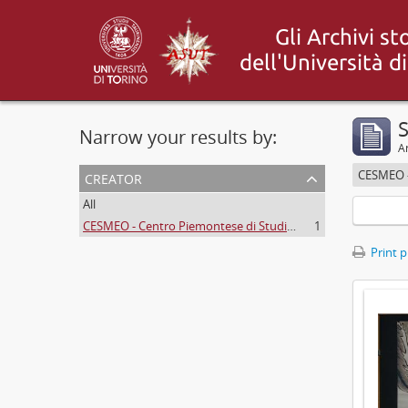
S
Narrow your results by:
Ar
creator
All
CESMEO - Centro Piemontese di Studi sul Medio ed Estremo Oriente
1
Print 