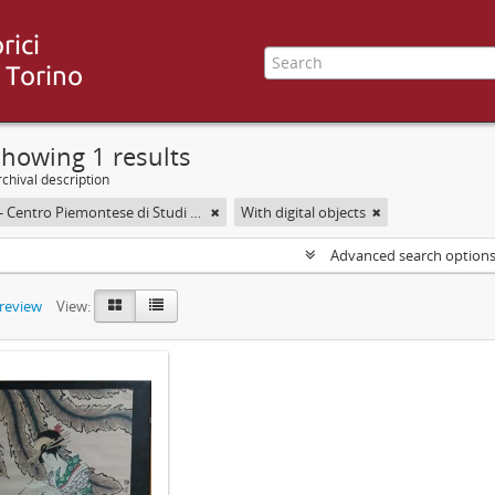
howing 1 results
chival description
CESMEO - Centro Piemontese di Studi sul Medio ed Estremo Oriente
With digital objects
Advanced search option
preview
View: