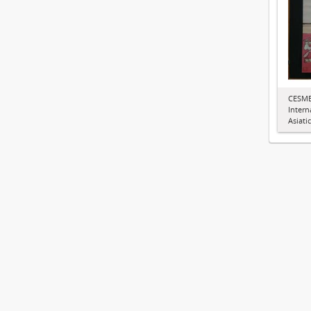
CESMEO
Intern
Asiati