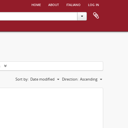
home
about
italiano
log in
s
Sort by:
Date modified
Direction:
Ascending