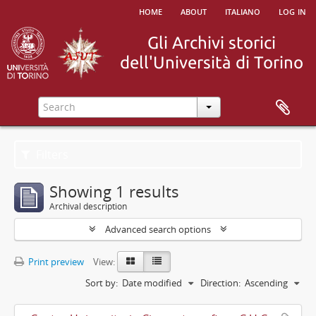
home
about
italiano
log in
Filters
Showing 1 results
Archival description
Advanced search options
Print preview
View:
Sort by:
Date modified
Direction:
Ascending