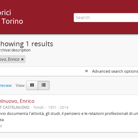
howing 1 results
chival description
ovo, Enrico
Advanced search option
preview
View:
elnuovo, Enrico
UT CASTELNUOVO
Fonds
1951 - 2014
ivio documenta l'attività, gli studi, il pensiero e le relazioni professionali di u
ea.
ed