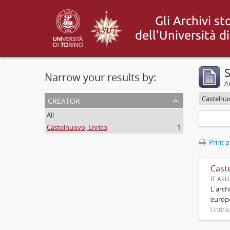
S
Narrow your results by:
Ar
creator
Castelnu
All
Castelnuovo, Enrico
1
Print 
Cast
IT AS
L'arch
europ
Untitl