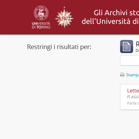
R
Restringi i risultati per:
De
Stampa
Lette
IT ASU
Parte d