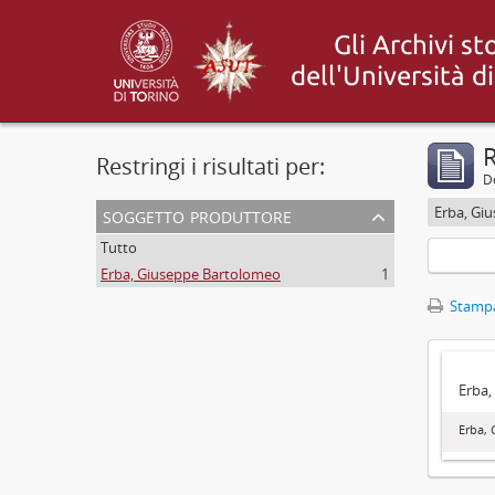
R
Restringi i risultati per:
De
soggetto produttore
Erba, Gi
Tutto
Erba, Giuseppe Bartolomeo
1
Stampa
Erba,
Erba,