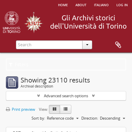
home
about
italiano
log in
Filters
Showing 23110 results
Archival description
Advanced search options
Print preview
View:
Sort by:
Reference code
Direction:
Descending