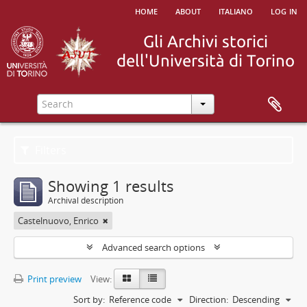
home
about
italiano
log in
Filters
Showing 1 results
Archival description
Castelnuovo, Enrico
Advanced search options
Print preview
View:
Sort by:
Reference code
Direction:
Descending