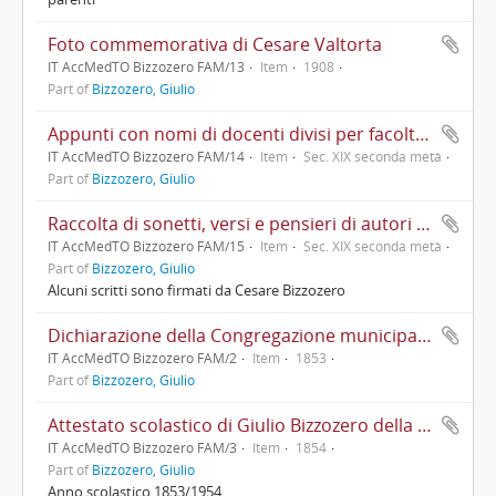
Foto commemorativa di Cesare Valtorta
IT AccMedTO Bizzozero FAM/13
Item
1908
Part of
Bizzozero, Giulio
Appunti con nomi di docenti divisi per facoltà universitarie
IT AccMedTO Bizzozero FAM/14
Item
Sec. XIX seconda metà
Part of
Bizzozero, Giulio
Raccolta di sonetti, versi e pensieri di autori diversi
IT AccMedTO Bizzozero FAM/15
Item
Sec. XIX seconda metà
Part of
Bizzozero, Giulio
Alcuni scritti sono firmati da Cesare Bizzozero
Dichiarazione della Congregazione municipale della Città di Varese con la quale Giulio Cesare Bizzozero viene iscritto alla classe I della Leva 1854
IT AccMedTO Bizzozero FAM/2
Item
1853
Part of
Bizzozero, Giulio
Attestato scolastico di Giulio Bizzozero della classe prima presso l'Istituto Stampa di Milano
IT AccMedTO Bizzozero FAM/3
Item
1854
Part of
Bizzozero, Giulio
Anno scolastico 1853/1954.