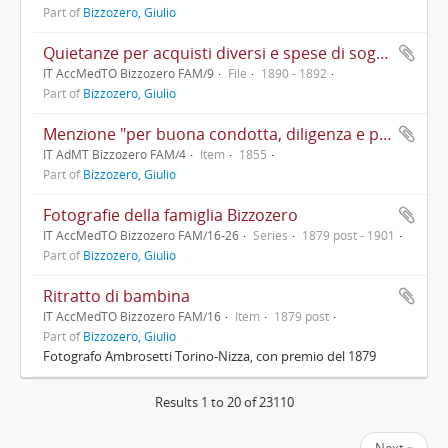
Part of
Bizzozero, Giulio
Quietanze per acquisti diversi e spese di soggiorno
IT AccMedTO Bizzozero FAM/9
File
1890 - 1892
Part of
Bizzozero, Giulio
Menzione "per buona condotta, diligenza e profitto" a Giulio Bizzozero, "studente del corso liceale" presso l'Istituto Stampa di Milano
IT AdMT Bizzozero FAM/4
Item
1855
Part of
Bizzozero, Giulio
Fotografie della famiglia Bizzozero
IT AccMedTO Bizzozero FAM/16-26
Series
1879 post - 1901
Part of
Bizzozero, Giulio
Ritratto di bambina
IT AccMedTO Bizzozero FAM/16
Item
1879 post
Part of
Bizzozero, Giulio
Fotografo Ambrosetti Torino-Nizza, con premio del 1879
Results 1 to 20 of 23110