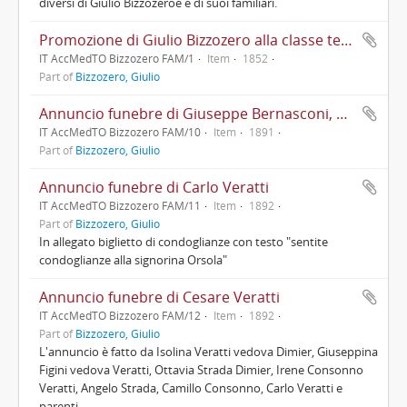
diversi di Giulio Bizzozeroe e di suoi familiari.
Promozione di Giulio Bizzozero alla classe terza del corso elementare presso l'Istituto Stampa di Milano
IT AccMedTO Bizzozero FAM/1
Item
1852
Part of
Bizzozero, Giulio
Annuncio funebre di Giuseppe Bernasconi, organaro in Varese
IT AccMedTO Bizzozero FAM/10
Item
1891
Part of
Bizzozero, Giulio
Annuncio funebre di Carlo Veratti
IT AccMedTO Bizzozero FAM/11
Item
1892
Part of
Bizzozero, Giulio
In allegato biglietto di condoglianze con testo "sentite
condoglianze alla signorina Orsola"
Annuncio funebre di Cesare Veratti
IT AccMedTO Bizzozero FAM/12
Item
1892
Part of
Bizzozero, Giulio
L'annuncio è fatto da Isolina Veratti vedova Dimier, Giuseppina
Figini vedova Veratti, Ottavia Strada Dimier, Irene Consonno
Veratti, Angelo Strada, Camillo Consonno, Carlo Veratti e
parenti