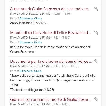
Attestato di Giulio Bizzozero del secondo semestre del ginnasio dell'Istituto Regio di S. Alessandro di Milano
IT AccMedTO Bizzozero FAM/5
Item
1856
Part of
Bizzozero, Giulio
Anno scolastico 1855/1856.
Minuta di dichiarazione di Felice Bizzozero da inviare al Ministero affinché il figlio Cesare venga congedato dal prestare servizio militare nella guerra contro l'Austria, per poter portare avanti la gestione degli affari di famiglia
IT AccMedTO Bizzozero FAM/6
File
[1860]
Part of
Bizzozero, Giulio
In duplice copia. Una delle copie contiene dichiarazione di
Cesare Bizzozero.
Documenti per la divisione dei beni di Felice Bizzozero tra Giulio Cesare e Giulio
IT AccMedTO Bizzozero FAM/7
File
1878 - 1879
Part of
Bizzozero, Giulio
"Stato della sostanza indivisa dei fratelli Giulio Cesare e Giulio
Bizzozero oggi 4 novembre 1878" (con aggiornamenti sino al
1879)
"Tacitazione di legittima" (1878)
Giornali con annuncio morte di Giulio Cesare Bizzozero
IT AccMedTO Bizzozero FAM/8
File
1888