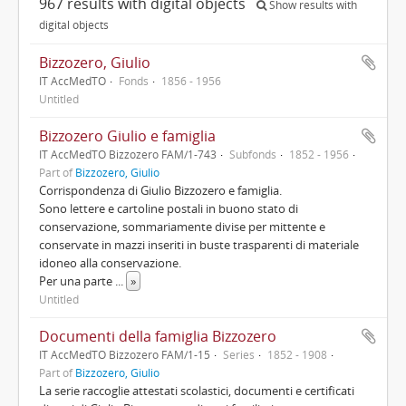
967 results with digital objects
Show results with
digital objects
Bizzozero, Giulio
IT AccMedTO
Fonds
1856 - 1956
Untitled
Bizzozero Giulio e famiglia
IT AccMedTO Bizzozero FAM/1-743
Subfonds
1852 - 1956
Part of
Bizzozero, Giulio
Corrispondenza di Giulio Bizzozero e famiglia.
Sono lettere e cartoline postali in buono stato di
conservazione, sommariamente divise per mittente e
conservate in mazzi inseriti in buste trasparenti di materiale
idoneo alla conservazione.
Per una parte
...
»
Untitled
Documenti della famiglia Bizzozero
IT AccMedTO Bizzozero FAM/1-15
Series
1852 - 1908
Part of
Bizzozero, Giulio
La serie raccoglie attestati scolastici, documenti e certificati