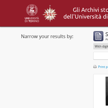
S
Narrow your results by:
Ar
With digi
Print 