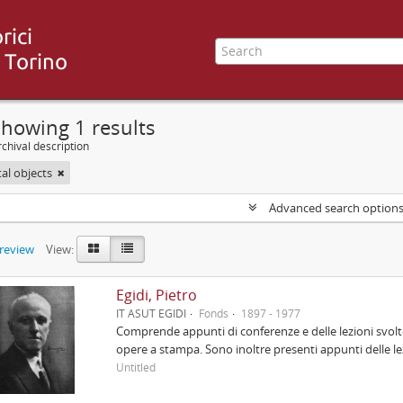
howing 1 results
chival description
tal objects
Advanced search option
preview
View:
Egidi, Pietro
IT ASUT EGIDI
Fonds
1897 - 1977
Comprende appunti di conferenze e delle lezioni svolte
opere a stampa. Sono inoltre presenti appunti delle lez
Untitled