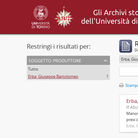
R
Restringi i risultati per:
De
soggetto produttore
Erba, Gi
Tutto
Erba, Giuseppe Bartolomeo
1
Stampa
Erba
IT AS
Manosc
presi 
Erba, 