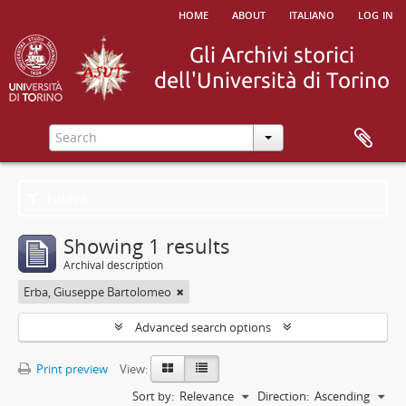
home
about
italiano
log in
Filters
Showing 1 results
Archival description
Erba, Giuseppe Bartolomeo
Advanced search options
Print preview
View:
Sort by:
Relevance
Direction:
Ascending