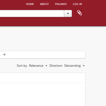
home
about
italiano
log in
s
Sort by:
Relevance
Direction:
Descending