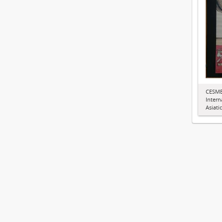
CESMEO
Intern
Asiati