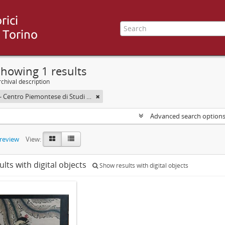
howing 1 results
chival description
CESMEO - Centro Piemontese di Studi sul Medio ed Estremo Oriente
Advanced search option
preview
View:
ults with digital objects
Show results with digital objects