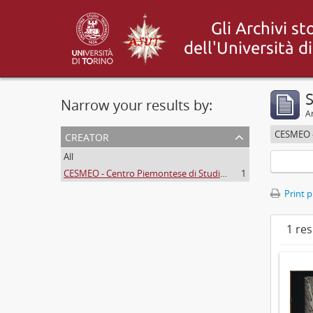
S
Narrow your results by:
Ar
creator
All
CESMEO - Centro Piemontese di Studi sul Medio ed Estremo Oriente
1
Print 
1 res