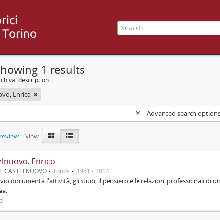
howing 1 results
chival description
ovo, Enrico
Advanced search option
preview
View:
elnuovo, Enrico
UT CASTELNUOVO
Fonds
1951 - 2014
ivio documenta l'attività, gli studi, il pensiero e le relazioni professionali di u
ea.
ed