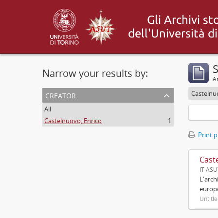
S
Narrow your results by:
Ar
creator
Castelnu
All
Castelnuovo, Enrico
1
Print 
Cast
IT AS
L'arch
europ
Untitl