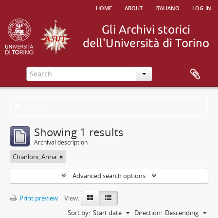
home
about
italiano
log in
Filters
Showing 1 results
Archival description
Chiarloni, Anna
Advanced search options
Print preview
View:
Sort by:
Start date
Direction:
Descending