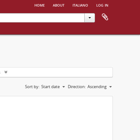
home
about
italiano
log in
s
Sort by:
Start date
Direction:
Ascending