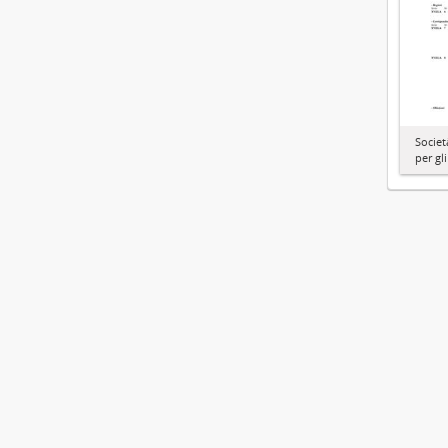
Societ
per gl