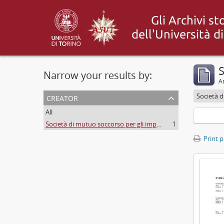
S
Narrow your results by:
Ar
creator
All
Società di mutuo soccorso per gli impiegati
1
Print 