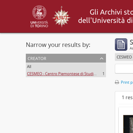
S
Narrow your results by:
Ar
creator
All
CESMEO - Centro Piemontese di Studi sul Medio ed Estremo Oriente
1
Print 
1 res