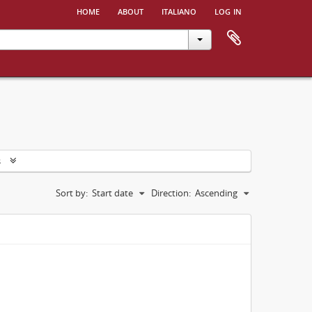
home
about
italiano
log in
s
Sort by:
Start date
Direction:
Ascending