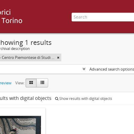
howing 1 results
chival description
CESMEO - Centro Piemontese di Studi sul Medio ed Estremo Oriente
Advanced search option
preview
View:
ults with digital objects
Show results with digital objects