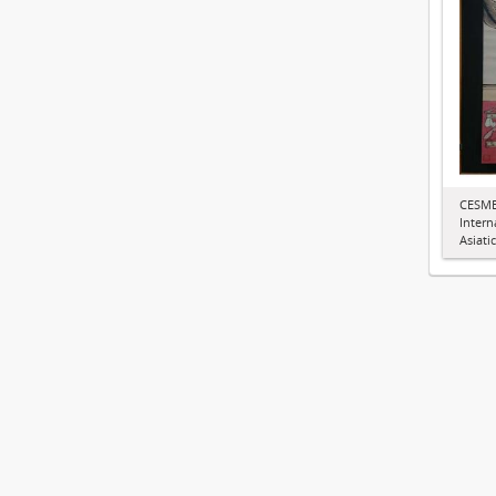
CESMEO
Intern
Asiati