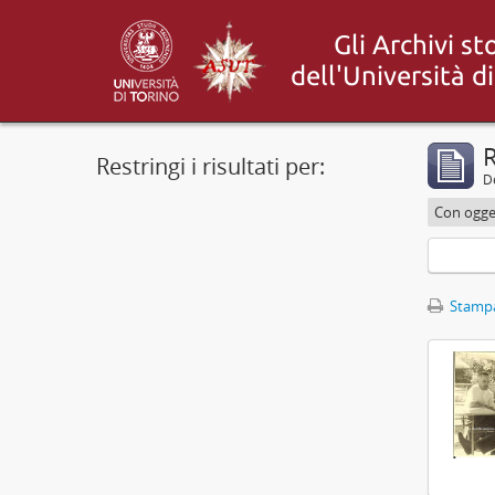
R
Restringi i risultati per:
De
Con ogget
Stampa