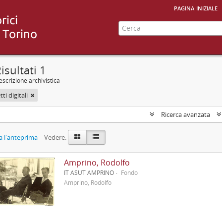
pagina iniziale
isultati 1
scrizione archivistica
ti digitali
Ricerca avanzata
 l'anteprima
Vedere:
Amprino, Rodolfo
IT ASUT AMPRINO
Fondo
Amprino, Rodolfo