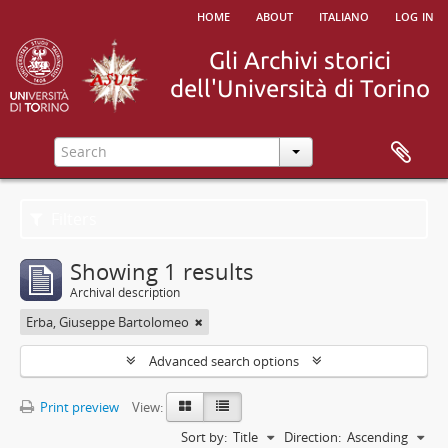
home
about
italiano
log in
Filters
Showing 1 results
Archival description
Erba, Giuseppe Bartolomeo
Advanced search options
Print preview
View:
Sort by:
Title
Direction:
Ascending