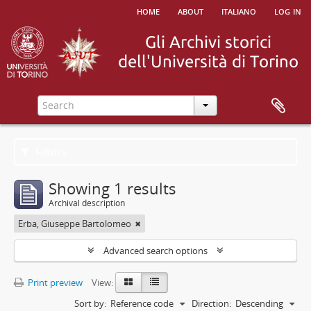
home
about
italiano
log in
Filters
Showing 1 results
Archival description
Erba, Giuseppe Bartolomeo
Advanced search options
Print preview
View:
Sort by:
Reference code
Direction:
Descending