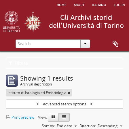
home
about
italiano
log in
Filters
Showing 1 results
Archival description
Istituto di Istologia ed Embriologia
Advanced search options
Print preview
View:
Sort by:
End date
Direction:
Descending