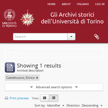
home
about
italiano
log in
Filters
Showing 1 results
Archival description
Castelnuovo, Enrico
Advanced search options
Print preview
View:
Sort by:
Identifier
Direction:
Descending