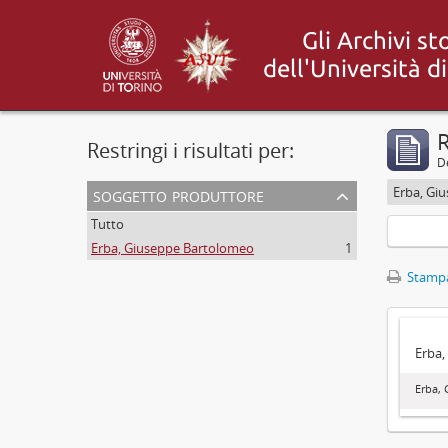
R
Restringi i risultati per:
De
soggetto produttore
Erba, Gi
Tutto
Erba, Giuseppe Bartolomeo
1
Stampa
Erba,
Erba,