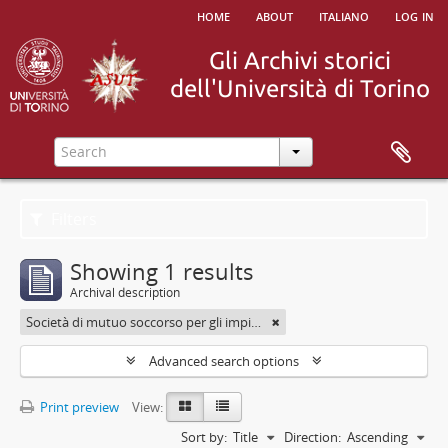
home
about
italiano
log in
Filters
Showing 1 results
Archival description
Società di mutuo soccorso per gli impiegati
Advanced search options
Print preview
View:
Sort by:
Title
Direction:
Ascending