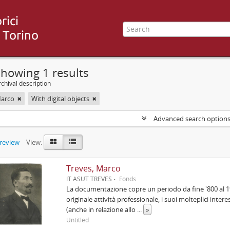
howing 1 results
chival description
Marco
With digital objects
Advanced search option
preview
View:
Treves, Marco
IT ASUT TREVES
Fonds
La documentazione copre un periodo da fine '800 al 1
originale attività professionale, i suoi molteplici inter
(anche in relazione allo
...
»
Untitled