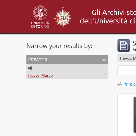
S
Narrow your results by:
Ar
creator
Treves, 
All
Treves, Marco
1
Print 