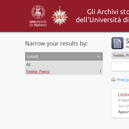
S
Narrow your results by:
Ar
name
Fedele, P
All
Fedele, Pietro
1
Print 
Lezio
IT ASUT
Part o
Appunt