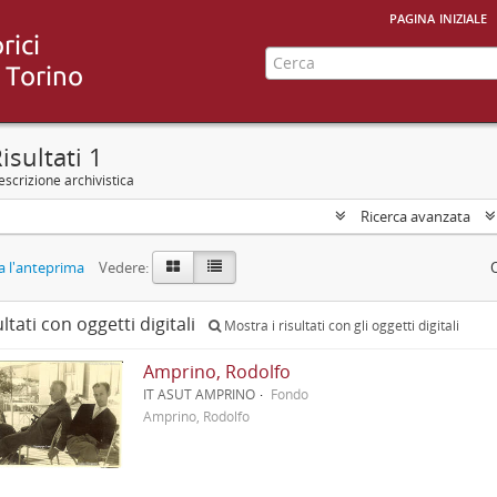
pagina iniziale
isultati 1
scrizione archivistica
Ricerca avanzata
 l'anteprima
Vedere:
ultati con oggetti digitali
Mostra i risultati con gli oggetti digitali
Amprino, Rodolfo
IT ASUT AMPRINO
Fondo
Amprino, Rodolfo