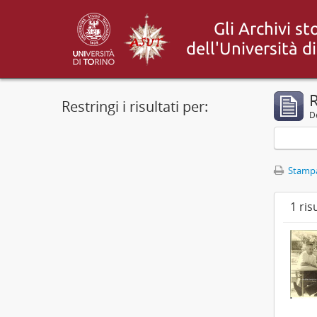
R
Restringi i risultati per:
De
Stampa
1 ris