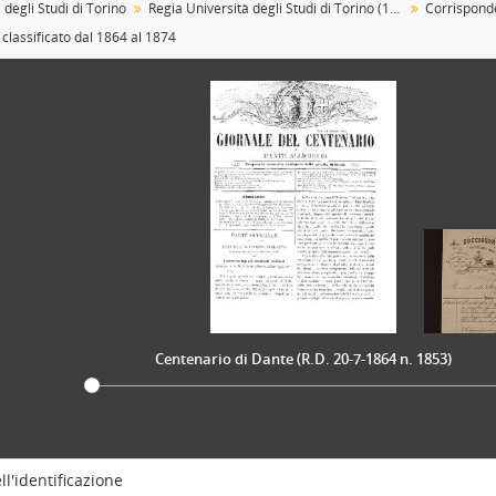
 degli Studi di Torino
Regia Università degli Studi di Torino (1693-1946)
Corrispond
[Sotto-sottoserie] 1874, 1872-1875
classificato dal 1864 al 1874
[Sottoserie] Carteggio classificato del 1875, 1875
[Sottoserie] Carteggio classificato dal 1875 al 1904, 1875-1904
[Sottoserie] Carteggio classificato dal 1904 al 1912, 1904 - 191
[Sottoserie] Carteggio classificato dal 1913 al 1945, 1913-1945
[Sub-fondo] Caduti nella Prima Guerra mondiale, 1909-1920
[Sub-fondo] Gestione del personale
[Sub-fondo] Gestione finanziaria, 1729-1948
[Sub-fondo] Gestione patrimoniale, 1904 - 1989-09-18
[Sub-fondo] Facoltà di Teologia, 1729-11-11 - 1877-12-31
[Sub-fondo] Facoltà di Giurisprudenza, 1729 -1971
[Sub-fondo] Facoltà di Medicina (1693-1844), 1693 - 1859
[Sub-fondo] Facoltà di Chirurgia, 1729-1844
Centenario di Dante (R.D. 20-7-1864 n. 1853)
[Sub-fondo] Facoltà di Medicina e chirurgia, 1833 - 1946
[Sub-fondo] Facoltà di Scienze e Lettere, 1729 - 1872
[Sub-fondo] Facoltà di Scienze matematiche, fisiche e naturali, 1848 -
[Sub-fondo] Facoltà di Lettere e filosofia, 1850 - 1947
[Sub-fondo] Facoltà di Farmacia e suoi precedenti (Protomedicato), 
ll'identificazione