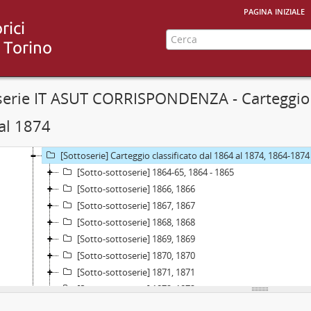
[Unità archivistica] Protocollo, 1934/09/10 - 1935/10/30
pagina iniziale
[Serie] Minutari della corrispondenza del Magistrato della Riforma
[Serie] Minutari della corrispondenza in partenza del presidente d
[Serie] Copialettere della corrispondenza in arrivo dal Ministero d
[Serie] Copialettere di circolari e avvisi, 1857 - 1879; 1883 - 1894; 1
[Serie] Minutari della corrispondenza dell'economo, 1849-1866
serie IT ASUT CORRISPONDENZA - Carteggio 1
[Serie] Carteggio non fascicolato anteriore ad agosto 1857, 1801 -
al 1874
[Serie] Carteggio non classificato dal 1857 al 1863, 1856 - 1864
[Serie] Carteggio classificato dal 1864 al 1945, 1864-1945
[Sottoserie] Carteggio classificato dal 1864 al 1874, 1864-1874
[Sotto-sottoserie] 1864-65, 1864 - 1865
[Sotto-sottoserie] 1866, 1866
[Sotto-sottoserie] 1867, 1867
[Sotto-sottoserie] 1868, 1868
[Sotto-sottoserie] 1869, 1869
[Sotto-sottoserie] 1870, 1870
[Sotto-sottoserie] 1871, 1871
[Sotto-sottoserie] 1872, 1872
[Sotto-sottoserie] 1873, 1873