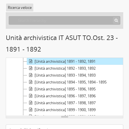
Ricerca veloce
[Fondo] Scuola di Ostetricia dell'Università di Torino, 1859 - 1923
[Serie] Registri della carriera scolastica (matricola), 1889 - 1922
[Serie] Registri degli esami, 1868 - 1923
[Serie] Domande di ammissione e fascicoli della carriera, 1886 - 1919
Unità archivistica IT ASUT TO.Ost. 23 -
[Unità archivistica] 1886 - 1887, 1886
1891 - 1892
[Unità archivistica] 1889 - 1890, 1889
[Unità archivistica] 1890 - 1891, 1890
[Unità archivistica] 1891 - 1892, 1891
[Unità archivistica] 1892 - 1893, 1892
[Unità archivistica] 1893 - 1894, 1893
[Unità archivistica] 1894 - 1895, 1894 - 1895
[Unità archivistica] 1895 - 1896, 1895
[Unità archivistica] 1896 - 1897, 1896
[Unità archivistica] 1897 - 1898, 1897
[Unità archivistica] 1899 - 1900, 1899
[Unità archivistica] 1900 - 1901, 1900
[Unità archivistica] 1901 - 1902, 1901