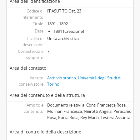
Area dell'identificazione
[Unità archivistica] 1902 - 1903, 1902
[Unità archivistica] 1903 - 1904, 1903
Codice di
IT ASUT TO.Ost. 23
[Unità archivistica] 1904 - 1905, 1903 - 1904
riferimento
Titolo
1891 - 1892
[Unità archivistica] 1913, 1913
Date
1891 (Creazione)
[Unità archivistica] 1914, 1914
Livello di
Unità archivistica
[Unità archivistica] 1916 - 1919, 1916 - 1919
descrizione
Consistenza e
7
supporto
Area del contesto
Istituto
Archivio storico. Università degli Studi di
conservatore
Torino
Area del contenuto e della struttura
Ambito e
Documenti relativi a: Conti Francesca Rosa,
contenuto
Molinari Francesca, Neirotti Angela, Peracchio
Rosa, Porta Rosa, Rey Maria, Testera Assunta.
Area di controllo della descrizione