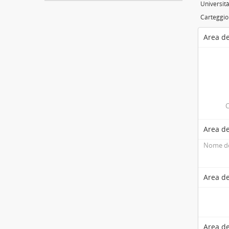
Università
Carteggio 
Area de
C
Area de
Nome de
Area de
Area de