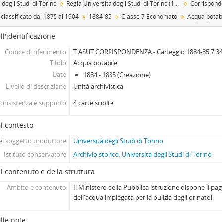
 degli Studi di Torino
Regia Università degli Studi di Torino (1693-1946)
Corrispond
[Sotto-sottoserie] 1892-93, 1892-1893
classificato dal 1875 al 1904
1884-85
Classe 7 Economato
Acqua potab
[Sotto-sottoserie] 1893-94, 1893-1894
[Sotto-sottoserie] 1894-95, 1894-1895
ll'identificazione
[Sotto-sottoserie] 1895-96, 1895-1896
Codice di riferimento
T ASUT CORRISPONDENZA - Carteggio 1884-85 7.3
[Sotto-sottoserie] 1896-97, 1896-1897
Titolo
Acqua potabile
[Sotto-sottoserie] 1897-98, 1897-1898
Date
1884 - 1885 (Creazione)
[Sotto-sottoserie] 1898-99, 1898-1899
Livello di descrizione
Unità archivistica
[Sotto-sottoserie] 1899-1900, 1899-1900
onsistenza e supporto
4 carte sciolte
[Sotto-sottoserie] 1900-01, 1900-1901
[Sotto-sottoserie] 1901-02, 1901-1902
l contesto
[Sotto-sottoserie] 1902-03, 1902-1903
[Sotto-sottoserie] 1903-04, 1903 - 1904
l soggetto produttore
Università degli Studi di Torino
[Sottoserie] Carteggio classificato dal 1904 al 1912, 1904 - 191
Istituto conservatore
Archivio storico. Università degli Studi di Torino
[Sottoserie] Carteggio classificato dal 1913 al 1945, 1913-1945
l contenuto e della struttura
[Sub-fondo] Caduti nella Prima Guerra mondiale, 1909-1920
[Sub-fondo] Gestione del personale
Ambito e contenuto
Il Ministero della Pubblica istruzione dispone il pa
dell'acqua impiegata per la pulizia degli orinatoi.
[Sub-fondo] Gestione finanziaria, 1729-1948
[Sub-fondo] Gestione patrimoniale, 1904 - 1989-09-18
lle note