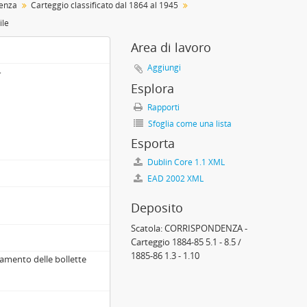
enza
Carteggio classificato dal 1864 al 1945
ile
Area di lavoro
Aggiungi
4
Esplora
Rapporti
Sfoglia come una lista
Esporta
Dublin Core 1.1 XML
EAD 2002 XML
Deposito
3
Scatola:
CORRISPONDENZA -
Carteggio 1884-85 5.1 - 8.5 /
1885-86 1.3 - 1.10
gamento delle bollette