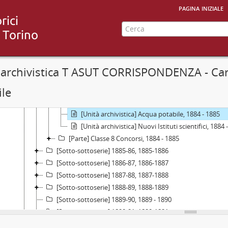
[Unità archivistica] Richieste di locali per adunan
pagina iniziale
[Unità archivistica] Legna e carbone per riscald
[Unità archivistica] Locali nell'ex convento di San Francesco d
[Unità archivistica] Museo di Antichità ed Egizio. 
[Unità archivistica] Palazzo Carignano. Museo di Zoologia
[Unità archivistica] Osservatorio astronomico, 18
 archivistica T ASUT CORRISPONDENZA - Car
[Unità archivistica] Orto botanico, 1884 - 1885
ile
[Unità archivistica] Laboratorio di Fisiologia, 1885
[Unità archivistica] Museo di Geologia, 1884 - 188
[Unità archivistica] Acqua potabile, 1884 - 1885
[Unità archivistica] Nuovi Istituti scientifici, 1884 
[Parte] Classe 8 Concorsi, 1884 - 1885
[Sotto-sottoserie] 1885-86, 1885-1886
[Sotto-sottoserie] 1886-87, 1886-1887
[Sotto-sottoserie] 1887-88, 1887-1888
[Sotto-sottoserie] 1888-89, 1888-1889
[Sotto-sottoserie] 1889-90, 1889 - 1890
[Sotto-sottoserie] 1890-91, 1890-1891
[Sotto-sottoserie] 1891-92, 1891-1892