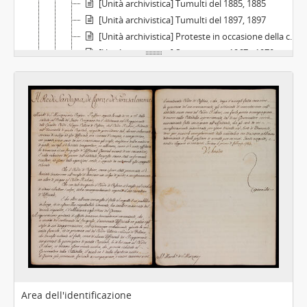
[Unità archivistica] Tumulti del 1885, 1885
[Unità archivistica] Tumulti del 1897, 1897
[Unità archivistica] Proteste in occasione della commemorazione di Carducci, 1907
[Unità archivistica] Sessantotto, 1967 - 1970
[Serie] Associazioni goliardiche, culturali e politiche, 1890 - 2021
[Serie] Congressi studenteschi, festeggiamenti e simposi goliardici, 1894 - 1947
[Serie] Documenti goliardici, 1895 - 2000
[Serie] Musica e teatro, 1850 - 1999
[Serie] Universiadi, Campionati nazionali universitari e sport in genere, 1951 - 2000
[Serie] Periodici e numeri unici studenteschi e universitari, 1892 - 1996
[Serie] Miscellanea su studenti, associazionismo giovanile e Università, 1848 - 1997
[Parte] Materiali relativi a personalità torinesi e piemontesi, Seconda metà XIX sec. - prima metà XX sec.
[Parte] Quadreria, Fine XVII - 1832
Area dell'identificazione