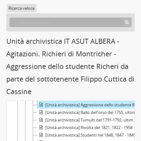
Ricerca veloce
Unità archivistica IT ASUT ALBERA -
Agitazioni. Richieri di Montricher -
Aggressione dello studente Richeri da
[Raccolta] Collezione "Marco Albera", 1500 - 2000
parte del sottotenente Filippo Cuttica di
[Parte] Università di Torino e altri istituti, 1572 - 1964
Cassine
[Parte] Studenti, associazionismo e goliardia, 1755 - 2000
[Serie] Agitazioni e iniziative politiche studentesche, ultimo quarto del XVIII sec. - 1970
[Unità archivistica] Aggressione dello studente Richeri da parte del sottotenente Filippo Cuttica di Cassine, 1784-02-01
[Unità archivistica] Ballo dell'orso del 1755, ultimo quarto del XVIII sec. - 1902
[Unità archivistica] Tumulti del 1791-1792, ultimo quarto del XVIII sec.
[Unità archivistica] Rivolta del 1821, 1822 - 1958
[Unità archivistica] Studenti nel 1848, 1847 - 1849