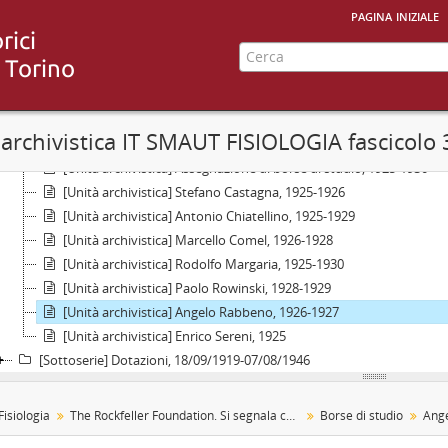
[Serie] Attività dell'Istituto, 1880-1967
pagina iniziale
[Serie] Laboratorio Scientifico Internazionale del Monte Rosa (Istituto A
[Serie] Medicina sportiva, 1958-1960
[Serie] Centro Studi e Ricerche di Medicina Aeronautica di Torino (già Centro Sussidiario di Studi di
[Serie] Ufficio Psico - Fisiologico dell'Aviazione - Sezione di Torino, 00/09
[Serie] The Rockfeller Foundation. Si segnala che nella serie Corrispondenza, sottoserie Corrispondenza con classifica
 archivistica IT SMAUT FISIOLOGIA fascicolo
[Sottoserie] Borse di studio, 1925-1930
[Unità archivistica] Assegnazione di borse di studio, 1925-1930
[Unità archivistica] Stefano Castagna, 1925-1926
[Unità archivistica] Antonio Chiatellino, 1925-1929
[Unità archivistica] Marcello Comel, 1926-1928
[Unità archivistica] Rodolfo Margaria, 1925-1930
[Unità archivistica] Paolo Rowinski, 1928-1929
[Unità archivistica] Angelo Rabbeno, 1926-1927
[Unità archivistica] Enrico Sereni, 1925
[Sottoserie] Dotazioni, 18/09/1919-07/08/1946
 Fisiologia
The Rockfeller Foundation. Si segnala che nella serie Corrispondenza, sottoserie Corrispondenza con classificazione, categoria 27, è compresa corrispondenza degli anni 1930 - 1937.
Borse di studio
Ang